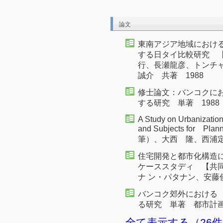
論文
東南アジア地域におけ
する日タイ比較研究 
行、長瀬龍彦、トンチ
誠介 共著 1988
修士論文：バンコクに
する研究 単著 1988
A Study on Urbanization
and Subjects fo
筆）、大西 隆、西浦定
住宅開発と都市化構造に
ケーススタディ 【共
ナ ン・パタナン、安藤
バンコク郊外における
る研究 単著 都市計画
全て表示する（26