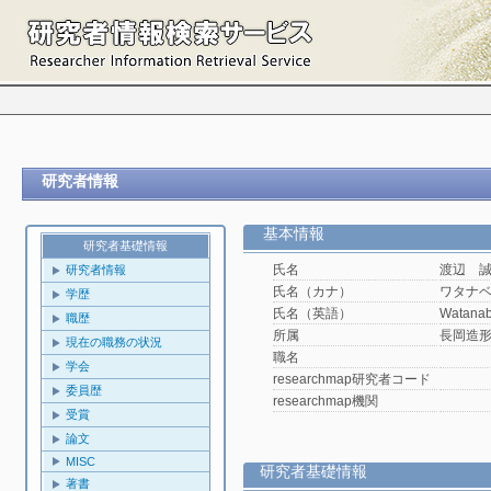
研究者情報
基本情報
研究者基礎情報
氏名
渡辺 
研究者情報
氏名（カナ）
ワタナ
学歴
氏名（英語）
Watanab
職歴
所属
長岡造
現在の職務の状況
職名
学会
researchmap研究者コード
委員歴
researchmap機関
受賞
論文
MISC
研究者基礎情報
著書