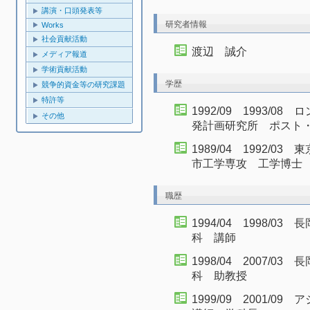
講演・口頭発表等
研究者情報
Works
社会貢献活動
渡辺 誠介
メディア報道
学術貢献活動
学歴
競争的資金等の研究課題
特許等
1992/09 1993/
その他
発計画研究所 ポスト
1989/04 1992/
市工学専攻 工学博士
職歴
1994/04 1998/
科 講師
1998/04 2007/
科 助教授
1999/09 2001