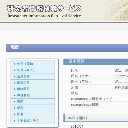
職歴
基本情報
年月（開始）
年月（終了）
氏名
渡辺 
氏名（カナ）
ワタナ
所属名称
氏名（英語）
Watanab
部署名称
所属
長岡造
職種区分
職名
職種名称
researchmap研究者コード
職階
researchmap機関
備考
国名
年月（開始）
主要業績フラグ
2016/04