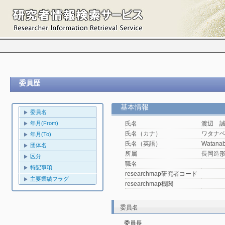
委員歴
基本情報
委員名
年月(From)
氏名
渡辺 
氏名（カナ）
ワタナ
年月(To)
氏名（英語）
Watanab
団体名
所属
長岡造
区分
職名
特記事項
researchmap研究者コード
主要業績フラグ
researchmap機関
委員名
委員長