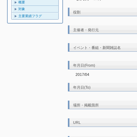
概要
対象
役割
主要業績フラグ
主催者・発行元
イベント・番組・新聞雑誌名
年月日(From)
2017/04
年月日(To)
場所・掲載箇所
URL