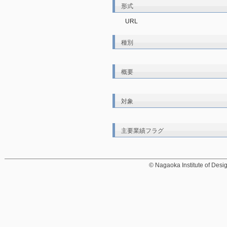
形式
URL
種別
概要
対象
主要業績フラグ