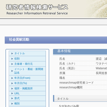
社会貢献活動
基本情報
タイトル
役割
氏名
渡辺 
氏名（カナ）
ワタナ
主催者・発行元
氏名（英語）
Watanab
イベント・番組・新聞雑
誌名
所属
長岡造
職名
年月日(From)
researchmap研究者コード
年月日(To)
researchmap機関
場所・掲載箇所
URL
形式
タイトル
種別
ながおかバル街