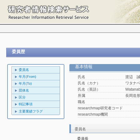
委員歴
基本情報
委員名
年月(From)
氏名
渡辺 
氏名（カナ）
ワタナ
年月(To)
氏名（英語）
Watanab
団体名
所属
長岡造
区分
職名
特記事項
researchmap研究者コード
主要業績フラグ
researchmap機関
委員名
委員長