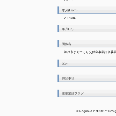
年月(From)
2009/04
年月(To)
団体名
加茂市まちづくり交付金事業評価委
区分
特記事項
主要業績フラグ