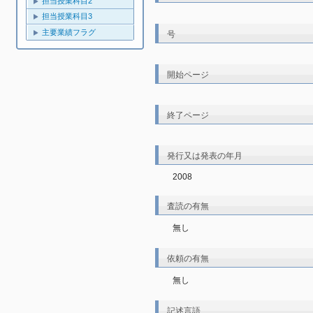
担当授業科目2
担当授業科目3
主要業績フラグ
号
開始ページ
終了ページ
発行又は発表の年月
2008
査読の有無
無し
依頼の有無
無し
記述言語