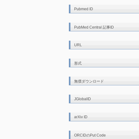
Pubmed ID
PubMed Central 記事ID
URL
形式
無償ダウンロード
JGlobalID
arXiv ID
ORCIDのPut Code