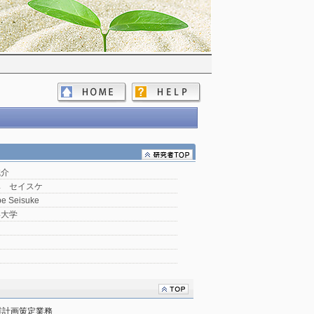
誠介
ベ セイスケ
e Seisuke
形大学
業計画策定業務