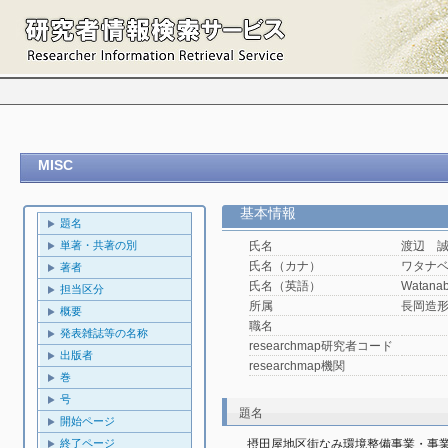
MISC
基本情報
題名
単著・共著の別
氏名
渡辺 
氏名（カナ）
ワタナ
著者
氏名（英語）
Watanab
担当区分
所属
長岡造
概要
職名
発表雑誌等の名称
researchmap研究者コード
出版者
researchmap機関
巻
号
題名
開始ページ
終了ページ
摂田屋地区街なみ環境整備事業・事