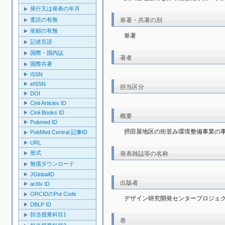
発行又は発表の年月
査読の有無
単著・共著の別
依頼の有無
単著
記述言語
国際・国内誌
著者
国際共著
ISSN
eISSN
担当区分
DOI
Cinii Articles ID
Cinii Books ID
概要
Pubmed ID
摂田屋地区の街並み環境整備事業の
PubMed Central 記事ID
URL
形式
発表雑誌等の名称
無償ダウンロード
JGlobalID
出版者
arXiv ID
ORCIDのPut Code
デザイン研究開発センタープロジェ
DBLP ID
担当授業科目1
巻