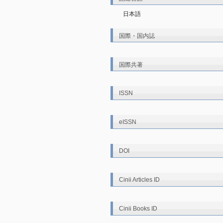
日本語
国際・国内誌
国際共著
ISSN
eISSN
DOI
Cinii Articles ID
Cinii Books ID