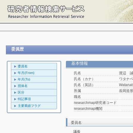
委員歴
基本情報
委員名
年月(From)
氏名
渡辺 
氏名（カナ）
ワタナ
年月(To)
氏名（英語）
Watanab
団体名
所属
長岡造
区分
職名
特記事項
researchmap研究者コード
主要業績フラグ
researchmap機関
委員名
議長