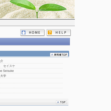
誠介
ベ セイスケ
e Seisuke
形大学