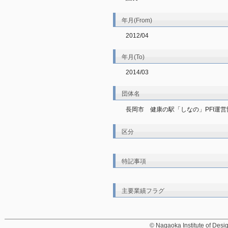
年月(From)
2012/04
年月(To)
2014/03
団体名
長岡市　健康の駅「しなの」PFI運営
区分
特記事項
主要業績フラグ