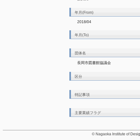
年月(From)
2018/04
年月(To)
団体名
長岡市図書館協議会
区分
特記事項
主要業績フラグ