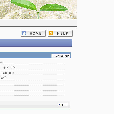
誠介
ベ セイスケ
e Seisuke
形大学