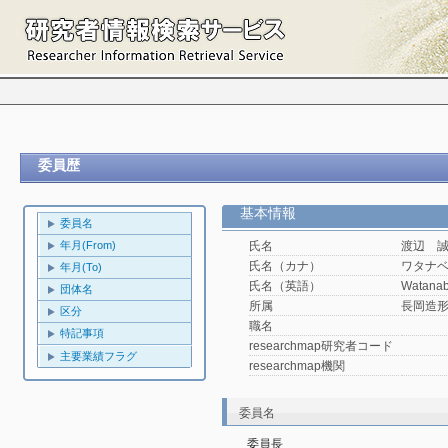
委員歴
基本情報
委員名
年月(From)
氏名
渡辺 
氏名（カナ）
ワタナ
年月(To)
氏名（英語）
Watanab
団体名
所属
長岡造
区分
職名
特記事項
researchmap研究者コード
主要業績フラグ
researchmap機関
委員名
委員長