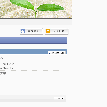
誠介
ベ セイスケ
e Seisuke
形大学