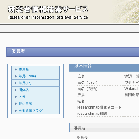
委員歴
基本情報
委員名
年月(From)
氏名
渡辺 
氏名（カナ）
ワタナ
年月(To)
氏名（英語）
Watanab
団体名
所属
長岡造
区分
職名
特記事項
researchmap研究者コード
主要業績フラグ
researchmap機関
委員名
委員長