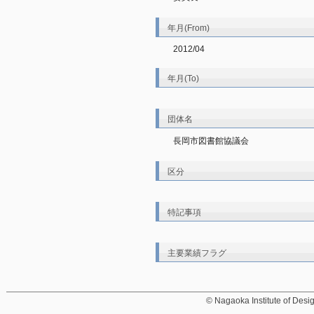
年月(From)
2012/04
年月(To)
団体名
長岡市図書館協議会
区分
特記事項
主要業績フラグ