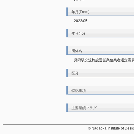
年月(From)
2023/05
年月(To)
団体名
見附駅交流施設運営業務業者選定委
区分
特記事項
主要業績フラグ