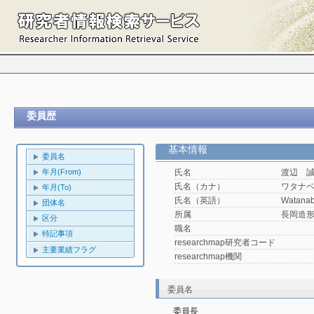
委員歴
基本情報
委員名
年月(From)
氏名
渡辺 
氏名（カナ）
ワタナ
年月(To)
氏名（英語）
Watanab
団体名
所属
長岡造
区分
職名
特記事項
researchmap研究者コード
主要業績フラグ
researchmap機関
委員名
委員長