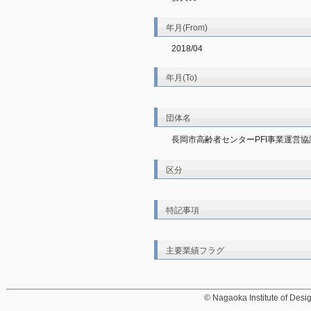
年月(From)
2018/04
年月(To)
団体名
長岡市高齢者センターPFI事業運営協
区分
特記事項
主要業績フラグ