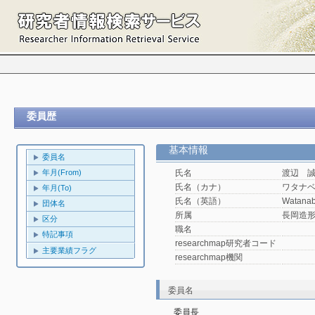
委員歴
基本情報
委員名
年月(From)
氏名
渡辺 
氏名（カナ）
ワタナ
年月(To)
氏名（英語）
Watanab
団体名
所属
長岡造
区分
職名
特記事項
researchmap研究者コード
主要業績フラグ
researchmap機関
委員名
委員長