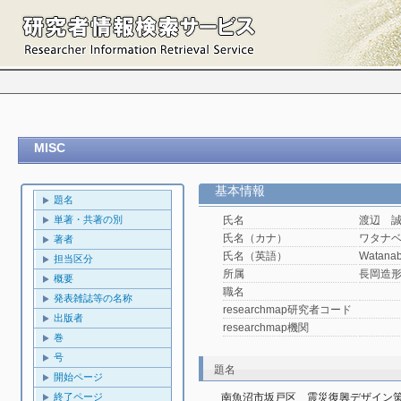
MISC
基本情報
題名
単著・共著の別
氏名
渡辺 
氏名（カナ）
ワタナ
著者
氏名（英語）
Watanab
担当区分
所属
長岡造
概要
職名
発表雑誌等の名称
researchmap研究者コード
出版者
researchmap機関
巻
号
題名
開始ページ
終了ページ
南魚沼市坂戸区　震災復興デザイン