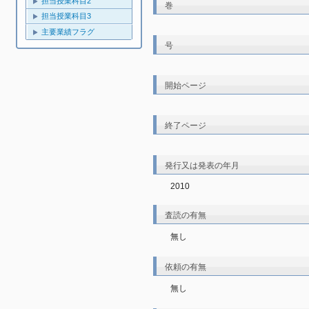
担当授業科目2
巻
担当授業科目3
主要業績フラグ
号
開始ページ
終了ページ
発行又は発表の年月
2010
査読の有無
無し
依頼の有無
無し