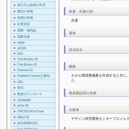
発行又は発表の年月
査読の有無
単著・共著の別
依頼の有無
共著
記述言語
国際・国内誌
著者
国際共著
ISSN
eISSN
担当区分
DOI
Cinii Articles ID
Cinii Books ID
概要
Pubmed ID
ホタル環境整備案を作成すると共に
PubMed Central 記事ID
た。
URL
形式
発表雑誌等の名称
無償ダウンロード
JGlobalID
arXiv ID
出版者
ORCIDのPut Code
DBLP ID
デザイン研究開発センタープロジェ
担当授業科目1