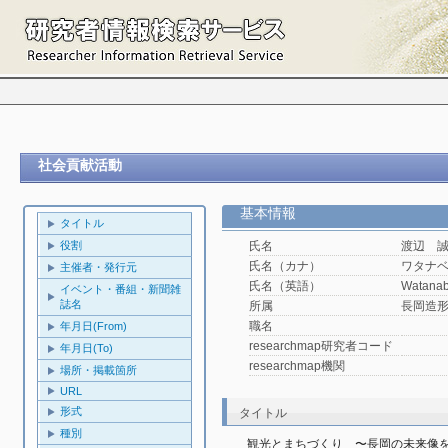
社会貢献活動
基本情報
タイトル
役割
氏名
渡辺 
氏名（カナ）
ワタナ
主催者・発行元
氏名（英語）
Watanab
イベント・番組・新聞雑
誌名
所属
長岡造
職名
年月日(From)
researchmap研究者コード
年月日(To)
researchmap機関
場所・掲載箇所
URL
形式
タイトル
種別
観光とまちづくり　〜長岡の未来像