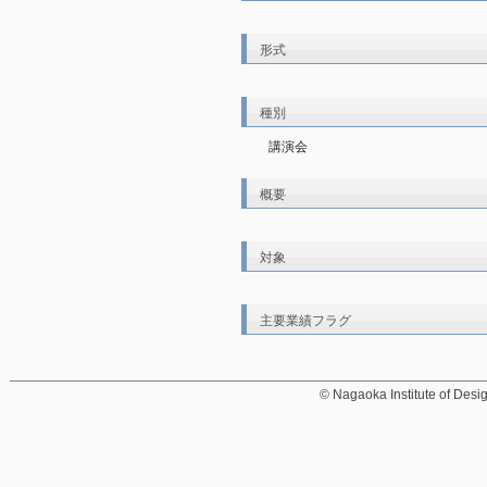
形式
種別
講演会
概要
対象
主要業績フラグ