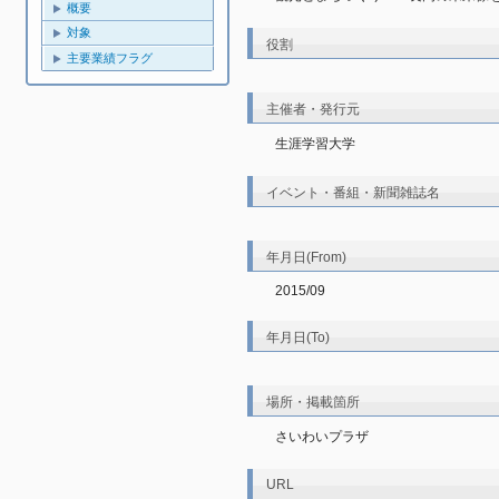
概要
対象
役割
主要業績フラグ
主催者・発行元
生涯学習大学
イベント・番組・新聞雑誌名
年月日(From)
2015/09
年月日(To)
場所・掲載箇所
さいわいプラザ
URL