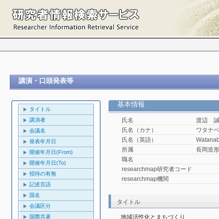
講演・口頭発表等
基本情報
タイトル
講演者
氏名
渡辺 
氏名（カナ）
ワタナ
会議名
氏名（英語）
Watanab
発表年月日
所属
長岡造
開催年月日(From)
職名
開催年月日(To)
researchmap研究者コード
招待の有無
researchmap機関
記述言語
国名
タイトル
会議区分
国際共著
地域活性化とまちづくり