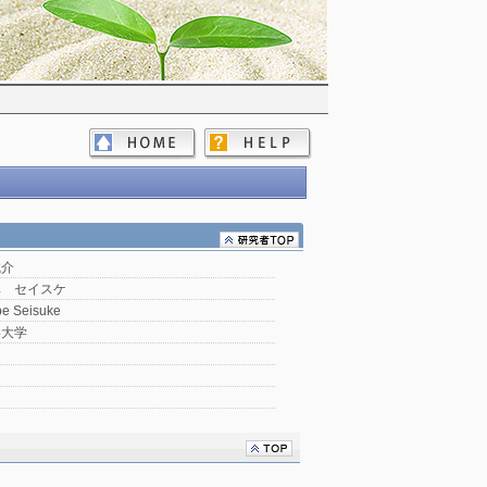
誠介
ベ セイスケ
e Seisuke
形大学