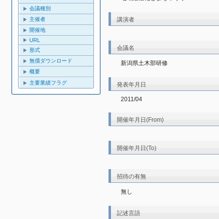
会議種別
主催者
講演者
開催地
URL
会議名
形式
無償ダウンロード
新潟県土木部研修
概要
主要業績フラグ
発表年月日
2011/04
開催年月日(From)
開催年月日(To)
招待の有無
無し
記述言語