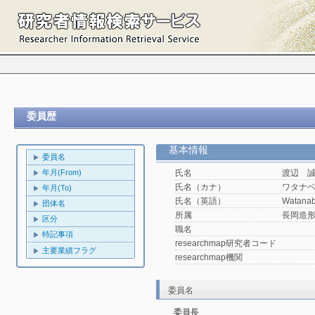
委員歴
基本情報
委員名
年月(From)
氏名
渡辺 
氏名（カナ）
ワタナ
年月(To)
氏名（英語）
Watanab
団体名
所属
長岡造
区分
職名
特記事項
researchmap研究者コード
主要業績フラグ
researchmap機関
委員名
委員長