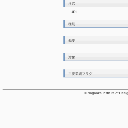
形式
URL
種別
概要
対象
主要業績フラグ