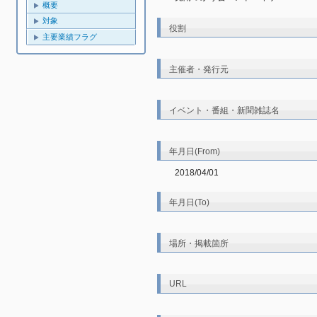
概要
対象
役割
主要業績フラグ
主催者・発行元
イベント・番組・新聞雑誌名
年月日(From)
2018/04/01
年月日(To)
場所・掲載箇所
URL