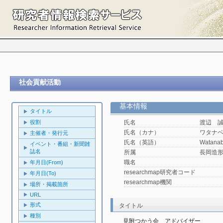
社会貢献活動
基本情報
タイトル
役割
氏名
渡辺 
氏名（カナ）
ワタナ
主催者・発行元
氏名（英語）
Watanab
イベント・番組・新聞雑
誌名
所属
長岡造
職名
年月日(From)
researchmap研究者コード
年月日(To)
researchmap機関
場所・掲載箇所
URL
形式
タイトル
種別
見附つかう会　アドバイザー