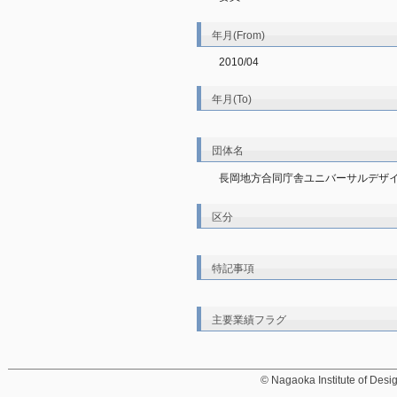
年月(From)
2010/04
年月(To)
団体名
長岡地方合同庁舎ユニバーサルデザ
区分
特記事項
主要業績フラグ