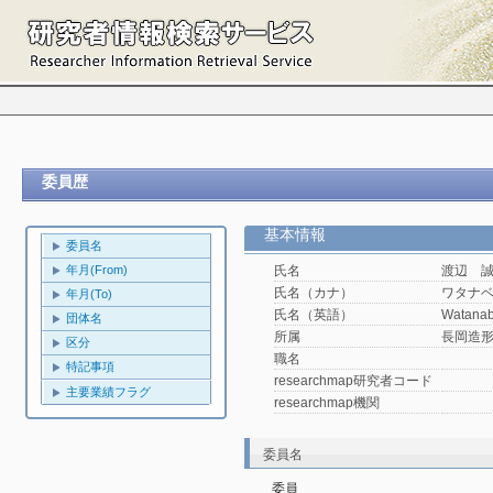
委員歴
基本情報
委員名
年月(From)
氏名
渡辺 
氏名（カナ）
ワタナ
年月(To)
氏名（英語）
Watanab
団体名
所属
長岡造
区分
職名
特記事項
researchmap研究者コード
主要業績フラグ
researchmap機関
委員名
委員