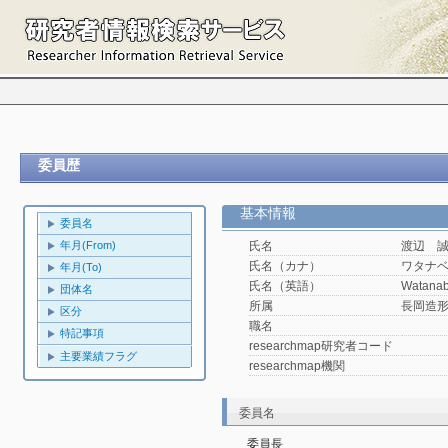
委員歴
基本情報
委員名
年月(From)
氏名
渡辺 
氏名（カナ）
ワタナ
年月(To)
氏名（英語）
Watanab
団体名
所属
長岡造
区分
職名
特記事項
researchmap研究者コード
主要業績フラグ
researchmap機関
委員名
委員長