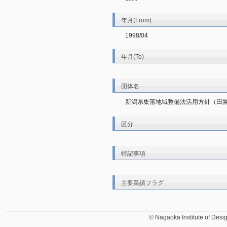
年月(From)
1998/04
年月(To)
団体名
新潟県集落地域整備法活用方針（田
区分
特記事項
主要業績フラグ