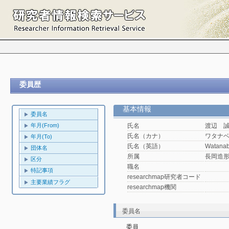
委員歴
基本情報
委員名
年月(From)
氏名
渡辺 
氏名（カナ）
ワタナ
年月(To)
氏名（英語）
Watanab
団体名
所属
長岡造
区分
職名
特記事項
researchmap研究者コード
主要業績フラグ
researchmap機関
委員名
委員