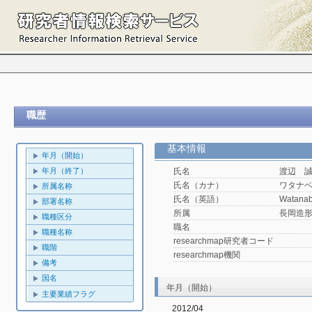
職歴
基本情報
年月（開始）
年月（終了）
氏名
渡辺 
氏名（カナ）
ワタナ
所属名称
氏名（英語）
Watanab
部署名称
所属
長岡造
職種区分
職名
職種名称
researchmap研究者コード
職階
researchmap機関
備考
国名
年月（開始）
主要業績フラグ
2012/04