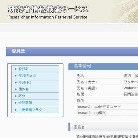
委員歴
基本情報
委員名
年月(From)
氏名
渡辺 
氏名（カナ）
ワタナ
年月(To)
氏名（英語）
Watanab
団体名
所属
長岡造
区分
職名
特記事項
researchmap研究者コード
主要業績フラグ
researchmap機関
委員名
第44回都市計画学会学術研究論文発