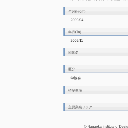
年月(From)
2009/04
年月(To)
2009/11
団体名
区分
学協会
特記事項
主要業績フラグ