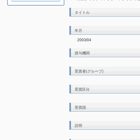
タイトル
年月
2003/04
授与機関
受賞者(グループ)
受賞区分
受賞国
説明