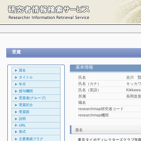
受賞
基本情報
賞名
タイトル
氏名
吉川 
氏名（カナ）
キッカ
年月
氏名（英語）
Kikkawa
授与機関
所属
長岡造
受賞者(グループ)
職名
受賞区分
researchmap研究者コード
受賞国
researchmap機関
説明
URL
賞名
形式
主要業績フラグ
東京タイポディレクターズクラブ年