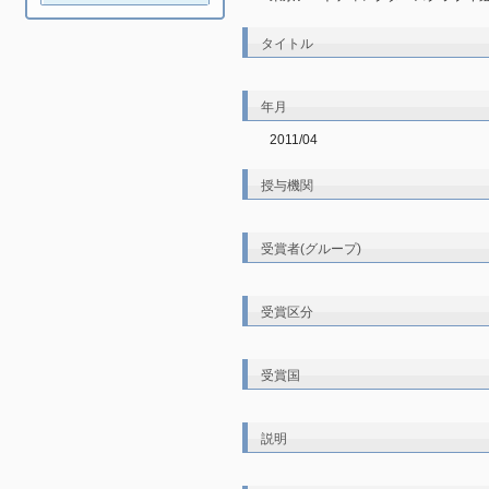
タイトル
年月
2011/04
授与機関
受賞者(グループ)
受賞区分
受賞国
説明