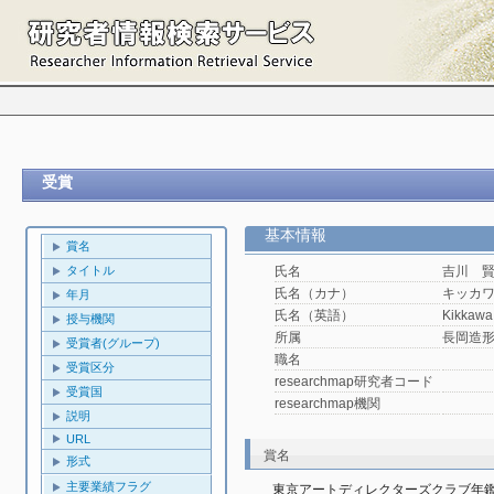
受賞
基本情報
賞名
タイトル
氏名
吉川 
氏名（カナ）
キッカ
年月
氏名（英語）
Kikkawa
授与機関
所属
長岡造
受賞者(グループ)
職名
受賞区分
researchmap研究者コード
受賞国
researchmap機関
説明
URL
賞名
形式
主要業績フラグ
東京アートディレクターズクラブ年