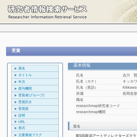
受賞
基本情報
賞名
タイトル
氏名
吉川 
氏名（カナ）
キッカ
年月
氏名（英語）
Kikkawa
授与機関
所属
長岡造
受賞者(グループ)
職名
受賞区分
researchmap研究者コード
受賞国
researchmap機関
説明
URL
賞名
形式
主要業績フラグ
第5回新潟アートディレクターズク