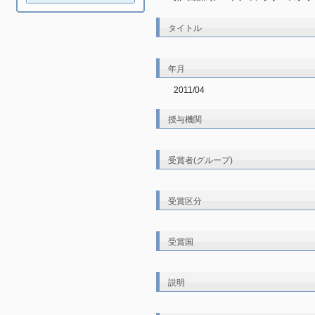
タイトル
年月
2011/04
授与機関
受賞者(グループ)
受賞区分
受賞国
説明